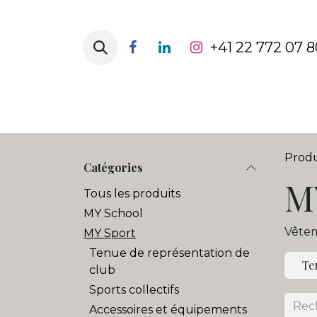
Se rendre au contenu
+41 22 772 07 8
Page d'accueil
Catégorie de vête
Produ
Catégories
M
Tous les produits
MY School
Vêtem
MY Sport
Tenue de représentation de
Te
club
Sports collectifs
Accessoires et équipements