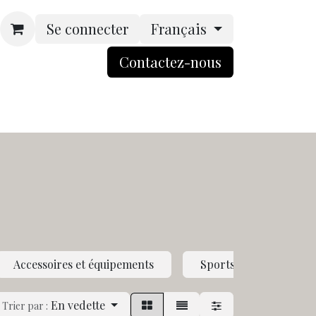
Se connecter
Français
Contactez-nou​​​​s​​
rsonnalisation
Boutique
ACCES BtoB
Accessoires et équipements
Sports individuels
En vedette
Trier par :