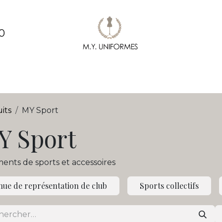
0
ments
Création & conception de vêtements
Pe
its
MY Sport
Y Sport
ents de sports et accessoires
nue de représentation de club
Sports collectifs