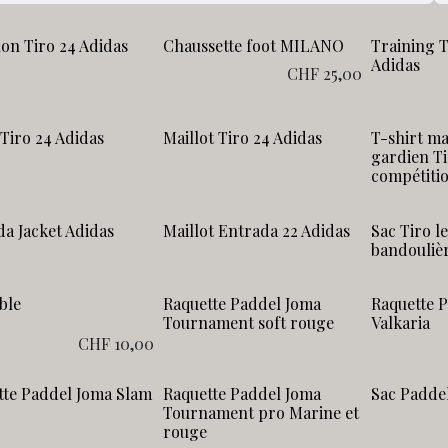
on Tiro 24 Adidas
Chaussette foot MILANO
Training T
Adidas
CHF
25,00
Tiro 24 Adidas
Maillot Tiro 24 Adidas
T-shirt m
gardien Ti
compétiti
a Jacket Adidas
Maillot Entrada 22 Adidas
Sac Tiro l
bandouliè
ble
Raquette Paddel Joma
Raquette 
Tournament soft rouge
Valkaria
CHF
10,00
tte Paddel Joma Slam
Raquette Paddel Joma
Sac Padde
Tournament pro Marine et
rouge