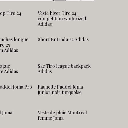
op Tiro 24
Veste hiver Tiro 24
compétition winterized
Adidas
anches longue
Short Entrada 22 Adidas
ro 25
on Adidas
eague
Sac Tiro league backpack
re Adidas
Adidas
Paddel Joma Pro
Raquette Paddel Joma
Junior noir turquoise
l Joma
Veste de pluie Montreal
femme Joma