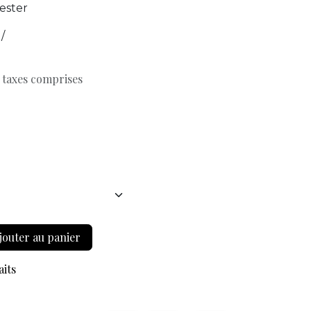
ester
/
 taxes comprises
jouter au panier
aits