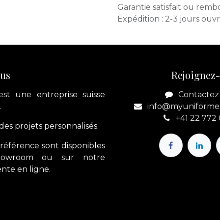
Garantie satisfait ou remb
Expédition : 2-3 jours ouv
ous
Rejoignez
est une entreprise suisse
Contactez
.
info@myuniforme
+41 22 772
es projets personnalisés.
référence sont disponibles
howroom ou sur notre
nte en ligne.