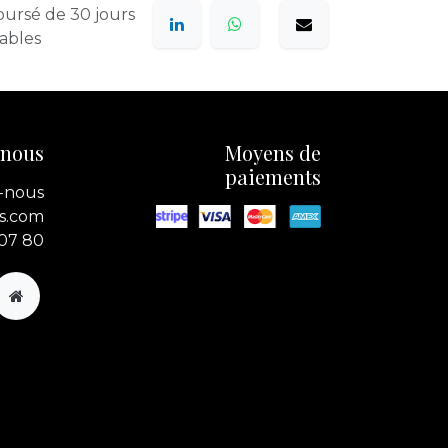
oursé de 30 jours
rables
-nous
Moyens de
paiements
-nous
s.com
 07 80