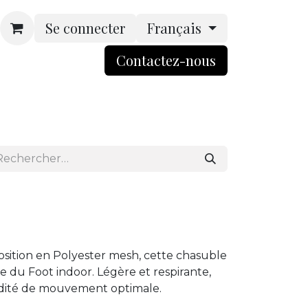
Se connecter
Français
Contactez-nou​​​​s​​
rsonnalisation
Boutique
ACCES BtoB
sition en Polyester mesh, cette chasuble
ue du Foot indoor. Légère et respirante,
uidité de mouvement optimale.