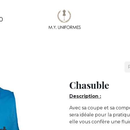
0
ments
Création & conception de vêtements
Pe
Chasuble
Description :
Avec sa coupe et sa compo
sera idéale pour la pratiq
elle vous confère une fl