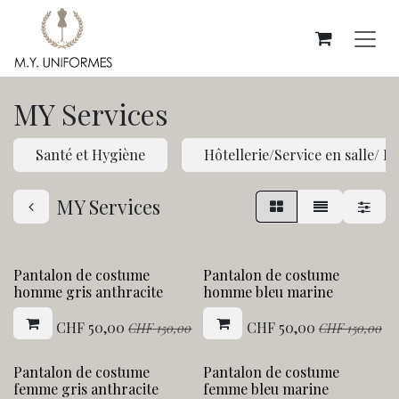
Se rendre au contenu
MY Services
Santé et Hygiène
Hôtellerie/Service en salle/ R
MY Services
Action !
Action !
Pantalon de costume
Pantalon de costume
homme gris anthracite
homme bleu marine
CHF
50,00
CHF
50,00
CHF
150,00
CHF
150,00
Action !
Action !
Pantalon de costume
Pantalon de costume
femme gris anthracite
femme bleu marine