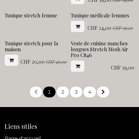
CHF
29,00
Action !
Tunique stretch femme
Tunique médicale femmes
CHF
24,00
CHF
36,00
Action !
Tunique stretch pour la
Veste de cuisine manches
maison
longues Stretch Mesh Air
Pro C846
CHF
20,00
CHF
40,00
CHF
39,00
1
2
3
4
Liens utiles
Page d'accueil