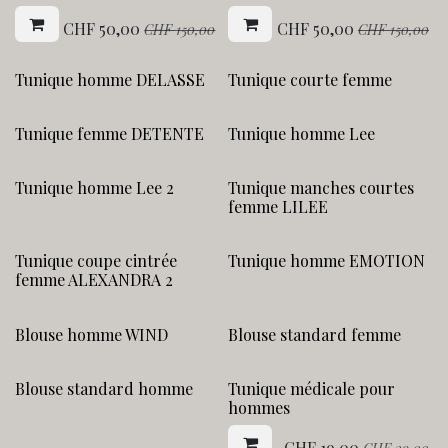
CHF
50,00
CHF
50,00
CHF
150,00
CHF
150,00
Tunique homme DELASSE
Tunique courte femme
Tunique femme DETENTE
Tunique homme Lee
Tunique homme Lee 2
Tunique manches courtes
femme LILEE
Tunique coupe cintrée
Tunique homme EMOTION
femme ALEXANDRA 2
Blouse homme WIND
Blouse standard femme
Action !
Blouse standard homme
Tunique médicale pour
hommes
CHF
19,00