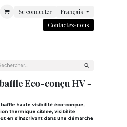
Se connecter
Français
Contactez-nou​​​​s​​
rsonnalisation
Boutique
ACCES BtoB
 baffle Eco-conçu HV -
 baffle haute visibilité éco-conçue,
ion thermique ciblée, visibilité
out en s’inscrivant dans une démarche