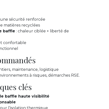
une sécurité renforcée
de matières recyclées
e baffle
: chaleur ciblée + liberté de
 et confortable
nctionnel
ecommandés
ntiers, maintenance, logistique
 environnements à risques, démarches RSE.
iques clés
e baffle haute visibilité
onsable
our l’isolation thermique