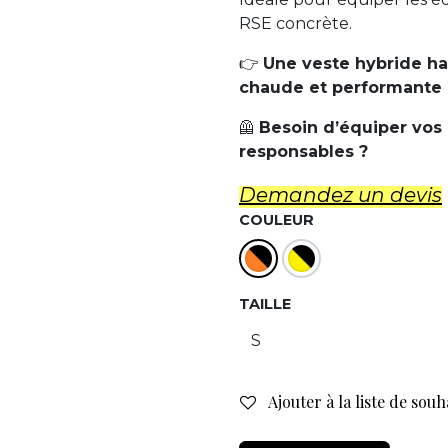
RSE concrète.
👉
Une veste hybride ha
chaude et performante po
🦺
Besoin d’équiper vos
responsables ?
Demandez un d​evis
COULEUR
TAILLE
Ajouter à la liste de souh