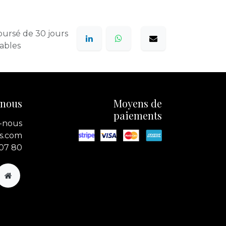
oursé de 30 jours
rables
-nous
Moyens de
paiements
-nous
s.com
 07 80