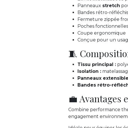
Panneaux
stretch
pou
Bandes rétro-réfléchis
Fermeture zippée fro
Poches fonctionnelle
Coupe ergonomique
Conçue pour un usage
🧵 Compositio
Tissu principal :
poly
Isolation :
matelassag
Panneaux extensible
Bandes rétro-réfléch
💼 Avantages e
Combine performance therm
engagement environneme
Idéale pour équiper les é