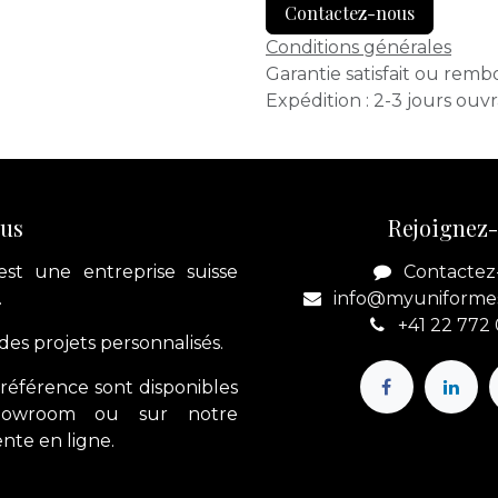
Contactez-nous
Conditions générales
Garantie satisfait ou remb
Expédition : 2-3 jours ouv
ous
Rejoignez
est une entreprise suisse
Contactez
.
info@myuniforme
+41 22 772
es projets personnalisés.
référence sont disponibles
howroom ou sur notre
nte en ligne.