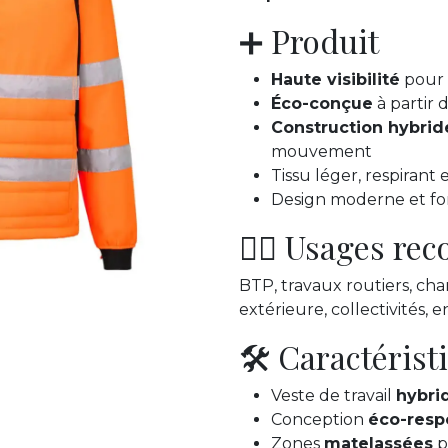
➕ Produit
Haute visibilité
pour 
Éco-conçue
à partir 
Construction hybrid
mouvement
Tissu léger, respirant
Design moderne et fo
👷‍♂️ Usages r
BTP, travaux routiers, cha
extérieure, collectivités,
🛠️ Caractérist
Veste de travail
hybrid
Conception
éco-resp
Zones
matelassées
p