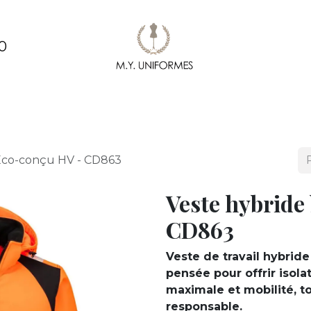
0
ments
Création & conception de vêtements
Pe
 Eco-conçu HV - CD863
Veste hybride
CD863
Veste de travail hybride
pensée pour offrir isolat
maximale et mobilité, t
responsable.