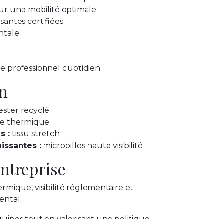
r une mobilité optimale
santes certifiées
ntale
s
 professionnel quotidien
n
ester recyclé
e thermique
s :
tissu stretch
issantes :
microbilles haute visibilité
ntreprise
ique, visibilité réglementaire et
ntal.
quipes tout en valorisant une politique