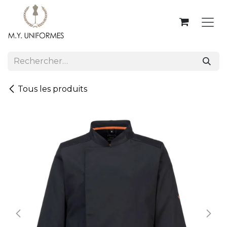
Se rendre au contenu
Tous les produits