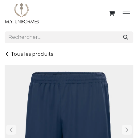
Se rendre au contenu
Tous les produits