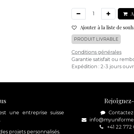
A
Ajouter à la liste de souh
PRODUIT LIVRABLE
Conditions générales
Garantie satisfait ou remb
Expédition : 2-3 jours ouv
ous
Rejoignez
est une entreprise suisse
Contactez
.
info@myuniforme
+41 22 772
es projets personnalisés.