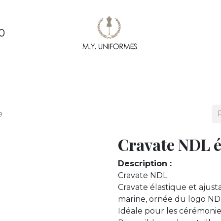
0
ments
Création & conception de vêtements
Pe
e
Cravate NDL é
Description :
Cravate NDL
Cravate élastique et ajus
marine, ornée du logo ND
Idéale pour les cérémonie