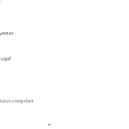
:
yester
tugal
 taxes comprises