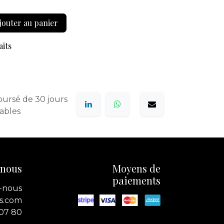
jouter au panier
aits
oursé de 30 jours
rables
-nous
Moyens de
paiements
-nous
s.com
 07 80