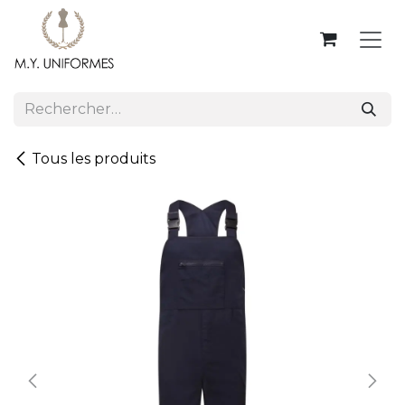
Se rendre au contenu
Tous les produits