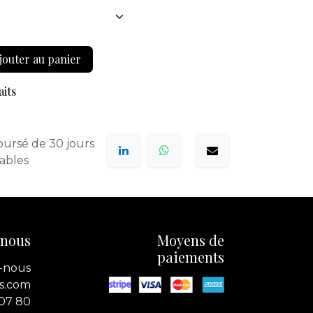
jouter au panier
aits
oursé de 30 jours
rables
-nous
Moyens de
paiements
-nous
s.com
 07 80