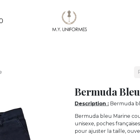
0
ments
Création & conception de vêtements
Pe
e
Bermuda Bleu
Description :
Bermuda bl
Bermuda bleu Marine coup
unisexe, poches françaises,
pour ajuster la taille, ouv