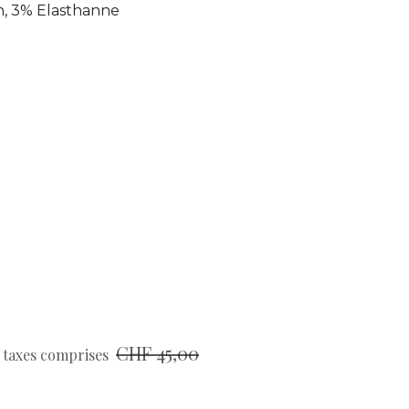
, 3% Elasthanne
CHF
45,00
 taxes comprises