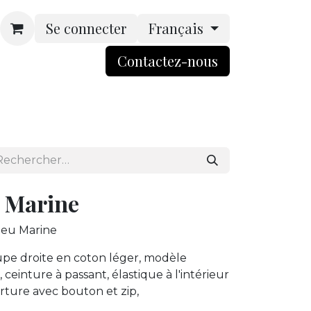
Se connecter
Français
Contactez-nou​​​​s​​
rsonnalisation
Boutique
ACCES BtoB
 Marine
eu Marine
e droite en coton léger, modèle
 ceinture à passant, élastique à l'intérieur
erture avec bouton et zip,