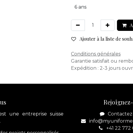
A
Ajouter à la liste de souh
Conditions générales
Garantie satisfait ou remb
Expédition : 2-3 jours ouv
ous
Rejoignez
est une entreprise suisse
Contactez
.
info@myuniforme
+41 22 772
es projets personnalisés.