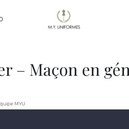
0
ments
Création & conception de vêtements
Pe
er – Maçon en géni
Equipe MYU