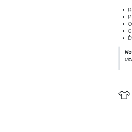
R
P
O
G
Ê
No
ult
👕