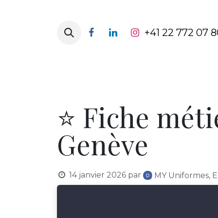
Se rendre au contenu
+41 22 772 07 8
Page d'accueil
Catégorie de vête
⭐ Fiche méti
Genève
14 janvier 2026
par
MY Uniformes, 