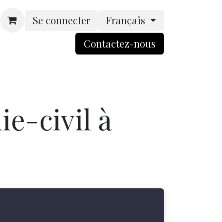
Se connecter
Français
Contactez-nou​​​​s​​
rsonnalisation
Boutique
ACCES BtoB
e-civil à