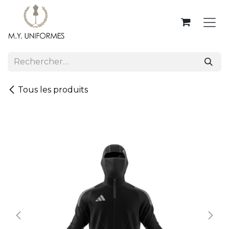
Se rendre au contenu
Tous les produits