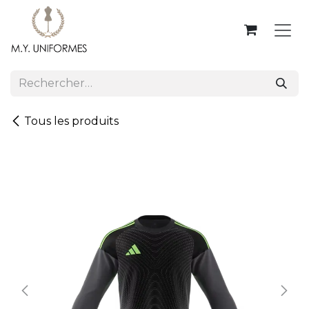
Se rendre au contenu
Tous les produits