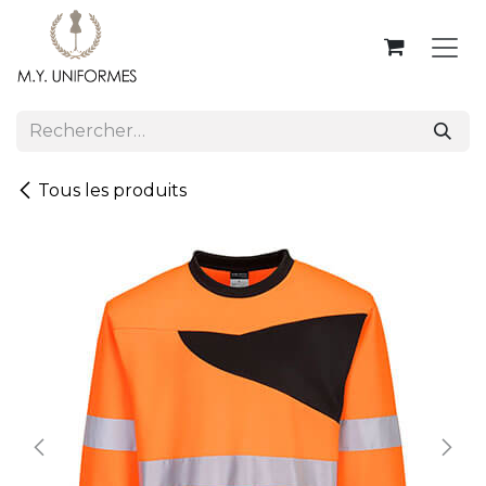
Se rendre au contenu
Tous les produits