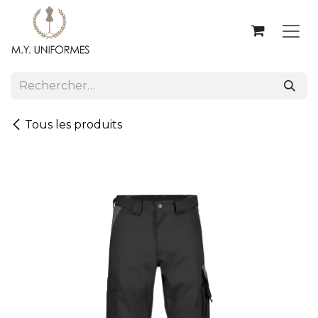
Se rendre au contenu
Tous les produits