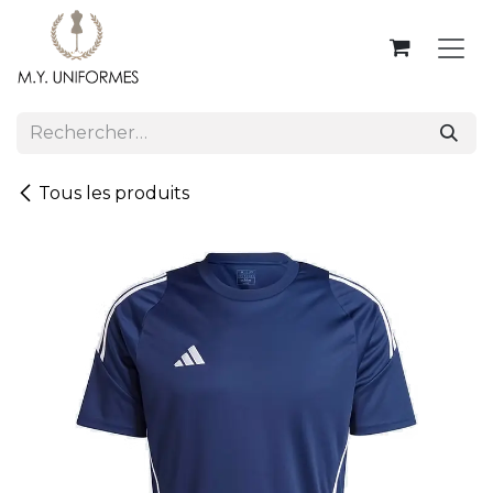
Se rendre au contenu
Tous les produits