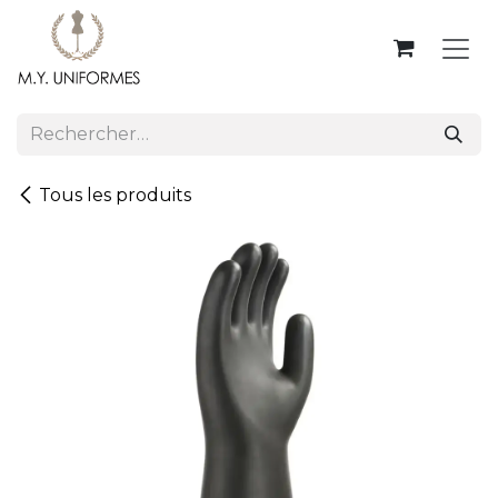
Se rendre au contenu
Tous les produits