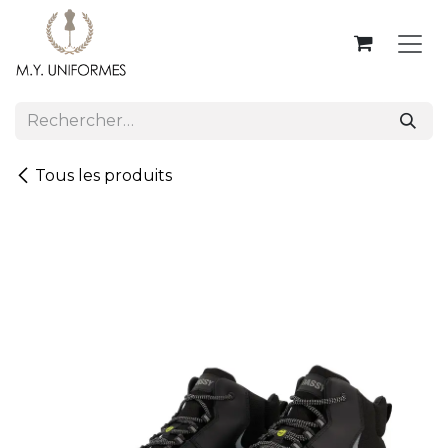
Se rendre au contenu
Tous les produits