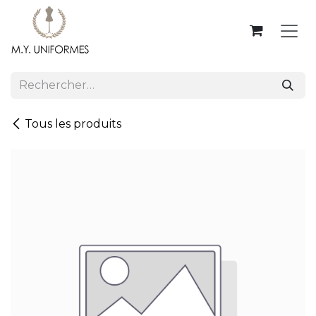
Se rendre au contenu
Tous les produits