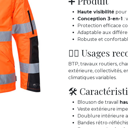
➕ Produit
Haute visibilité
pour 
Conception 3-en-1
: 
Protection efficace c
Adaptable aux différen
Robuste et confortabl
👷‍♂️ Usages r
BTP, travaux routiers, cha
extérieure, collectivités,
climatiques variables.
🛠️ Caractérist
Blouson de travail
hau
Veste extérieure imp
Doublure intérieure a
Bandes rétro-réfléchis