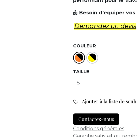
performant pour le trava
🦺
Besoin d’équiper vos
Demandez un d​evis
COULEUR
TAILLE
Ajouter à la liste de souh
Contactez-nous
Conditions générales
Garantie satisfait ou remb