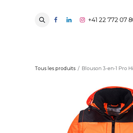
Se rendre au contenu
+41 22 772 07 8
Page d'accueil
Catégorie de vête
Tous les produits
Blouson 3-en-1 Pro Hi