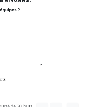
il en extérieur.
 équipes ?
aits
oursé de 30 jours