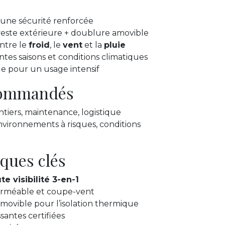
une sécurité renforcée
veste extérieure + doublure amovible
ontre le
froid
, le
vent
et la
pluie
tes saisons et conditions climatiques
e pour un usage intensif
ecommandés
ntiers, maintenance, logistique
 environnements à risques, conditions
iques clés
te visibilité 3-en-1
erméable et coupe-vent
movible pour l’isolation thermique
santes certifiées