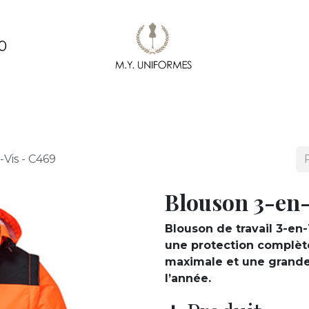
0
ments
Création & conception de vêtements
Pe
-Vis - C469
Blouson 3-en-
Blouson de travail 3-en-1
une protection complète 
maximale et une grande 
l’année.