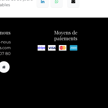
rables
-nous
Moyens de
paiements
-nous
s.com
 07 80