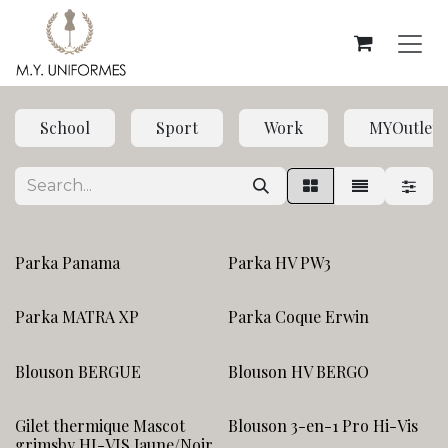
Skip to Content
School
Sport
Work
MYOutlet
Parka Panama
Parka HV PW3
Parka MATRA XP
Parka Coque Erwin
Blouson BERGUE
Blouson HV BERGO
Gilet thermique Mascot
Blouson 3-en-1 Pro Hi-Vis
grimsby HI-VIS Jaune/Noir