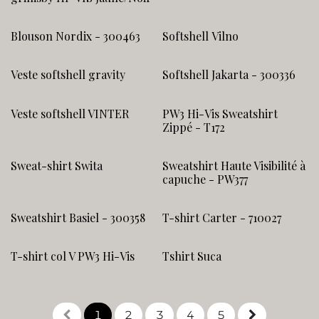
Blouson Nordix - 300463
Softshell Vilno
Veste softshell gravity
Softshell Jakarta - 300336
Veste softshell VINTER
PW3 Hi-Vis Sweatshirt
Zippé - T172
Sweat-shirt Swita
Sweatshirt Haute Visibilité à
capuche - PW377
Sweatshirt Basiel - 300358
T-shirt Carter - 710027
T-shirt col V PW3 Hi-Vis
Tshirt Suca
1
2
3
4
5